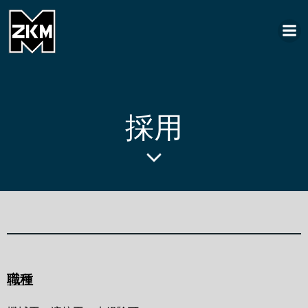
コ
ン
テ
ン
ツ
へ
ス
採用
キ
ッ
プ
職種